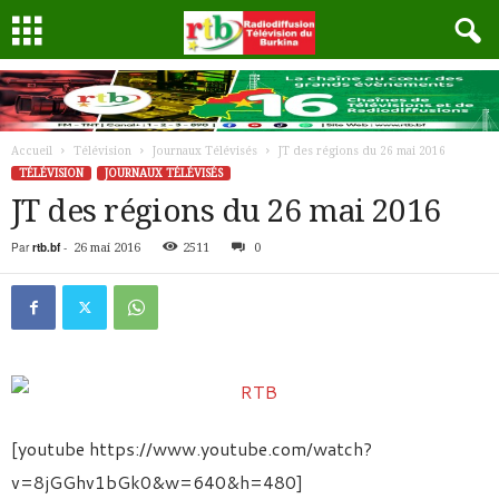
Accueil
Télévision
Journaux Télévisés
JT des régions du 26 mai 2016
TÉLÉVISION
JOURNAUX TÉLÉVISÉS
JT des régions du 26 mai 2016
Par
rtb.bf
-
26 mai 2016
2511
0
[youtube https://www.youtube.com/watch?
v=8jGGhv1bGk0&w=640&h=480]