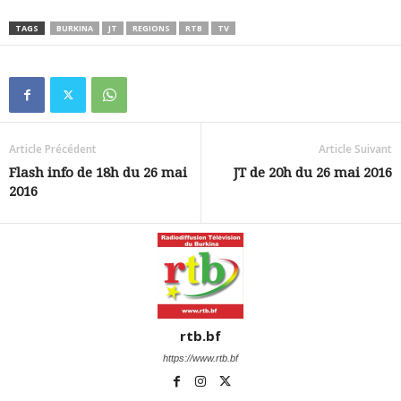
TAGS
BURKINA
JT
REGIONS
RTB
TV
Article Précédent
Article Suivant
Flash info de 18h du 26 mai
JT de 20h du 26 mai 2016
2016
rtb.bf
https://www.rtb.bf