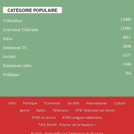
CATÉGORIE POPULAIRE
12466
Télévision
11900
Journaux Télévisés
4811
Infos
2898
Emissions TV
1677
Société
1368
Emissions radio
784
Politique
Infos
Politique
Economie
Société
International
Culture
Sports
Radio
Télévision
RTB Télévision en direct
RTB3 en direct
RTB3 Langues nationales
Télé Zénith : Prenez de la Hauteur !
© 2015 - Radiodiffusion Télévision du Burkina