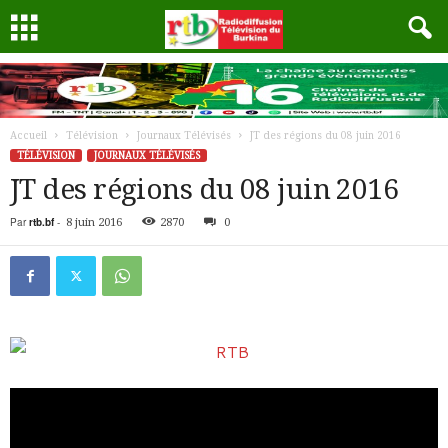
Accueil
Télévision
Journaux Télévisés
JT des régions du 08 juin 2016
TÉLÉVISION
JOURNAUX TÉLÉVISÉS
JT des régions du 08 juin 2016
Par
rtb.bf
-
8 juin 2016
2870
0