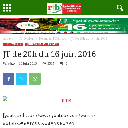
Accueil
Télévision
Journaux Télévisés
JT de 20h du 16 juin 2016
TÉLÉVISION
JOURNAUX TÉLÉVISÉS
JT de 20h du 16 juin 2016
Par
rtb.bf
-
16 juin 2016
3517
0
[youtube https://www.youtube.com/watch?
v=IpiYw5nBIX8&w=480&h=360]