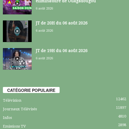
éliminatoire de Ouagadougou
6 août 2026
JT de 20H du 06 août 2026
6 août 2026
JT de 19H du 06 août 2026
6 août 2026
CATÉGORIE POPULAIRE
12462
Télévision
11897
Journaux Télévisés
4810
Infos
2898
Emissions TV