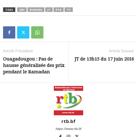
TAGS
20H
BURKINA
JT
RTB
TV
Article Précédent
Article Suivant
Ouagadougou : Pas de
JT de 13h15 du 17 juin 2016
hausse généralisée des prix
pendant le Ramadan
rtb.bf
https://www.rtb.bf