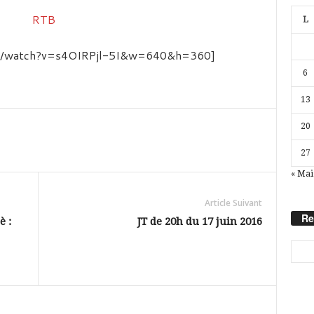
L
om/watch?v=s4OIRPjl-5I&w=640&h=360]
6
13
20
27
« Mai
Article Suivant
Re
è :
JT de 20h du 17 juin 2016