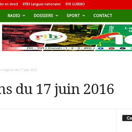
io en direct
RTB3 Langues nationales
RTB GUIRIKO
RADIO
DOSSIERS
SPORT
CONTACT
s régions du 17 juin 2016
ns du 17 juin 2016
Ca