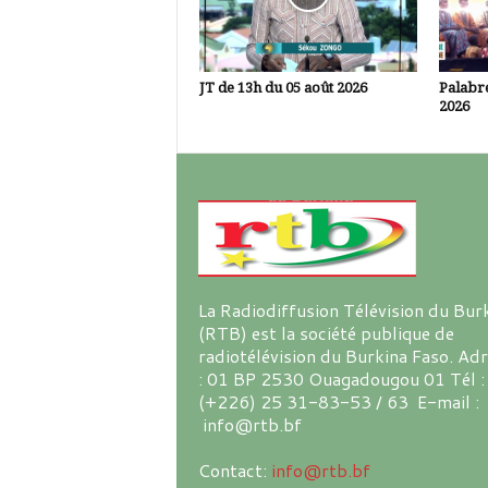
JT de 13h du 05 août 2026
Palabre
2026
La Radiodiffusion Télévision du Bur
(RTB) est la société publique de
radiotélévision du Burkina Faso. Ad
: 01 BP 2530 Ouagadougou 01 Tél :
(+226) 25 31-83-53 / 63 E-mail :
info@rtb.bf
Contact:
info@rtb.bf