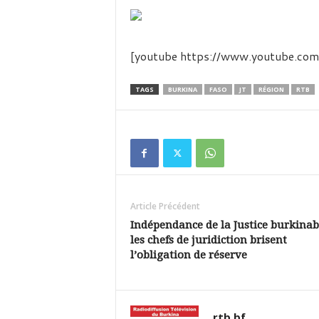
é
v
i
s
[youtube https://www.youtube.c
i
o
n
TAGS
BURKINA
FASO
JT
RÉGION
RTB
d
u
B
u
r
k
i
Article Précédent
n
a
Indépendance de la Justice burkinab
les chefs de juridiction brisent
l’obligation de réserve
rtb.bf