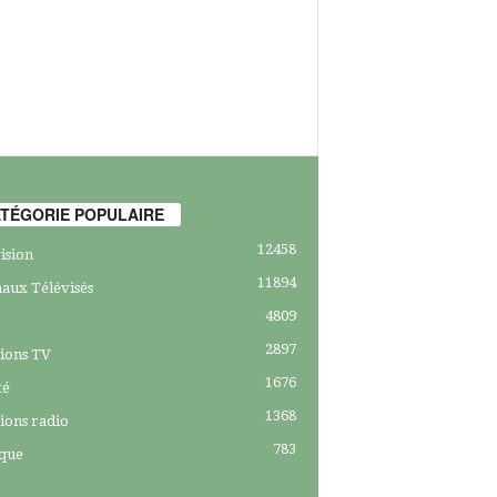
TÉGORIE POPULAIRE
12458
ision
11894
aux Télévisés
4809
2897
ions TV
1676
té
1368
ions radio
783
ique