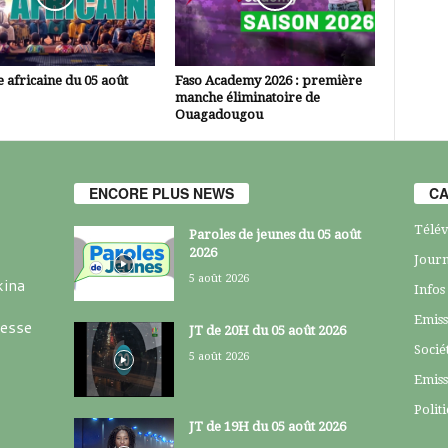
 africaine du 05 août
Faso Academy 2026 : première
manche éliminatoire de
Ouagadougou
ENCORE PLUS NEWS
CA
Télév
Paroles de jeunes du 05 août
2026
Journ
5 août 2026
kina
Infos
Emiss
resse
JT de 20H du 05 août 2026
Socié
5 août 2026
Emiss
Polit
JT de 19H du 05 août 2026