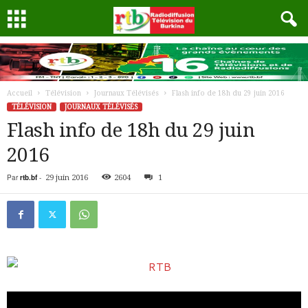
Accueil
Télévision
Journaux Télévisés
Flash info de 18h du 29 juin 2016
TÉLÉVISION
JOURNAUX TÉLÉVISÉS
Flash info de 18h du 29 juin
2016
Par
rtb.bf
-
29 juin 2016
2604
1