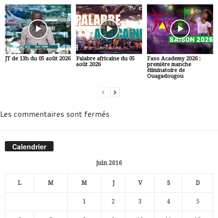
JT de 13h du 05 août 2026
Palabre africaine du 05
Faso Academy 2026 :
août 2026
première manche
éliminatoire de
Ouagadougou
Les commentaires sont fermés
Calendrier
juin 2016
L
M
M
J
V
S
D
1
2
3
4
5