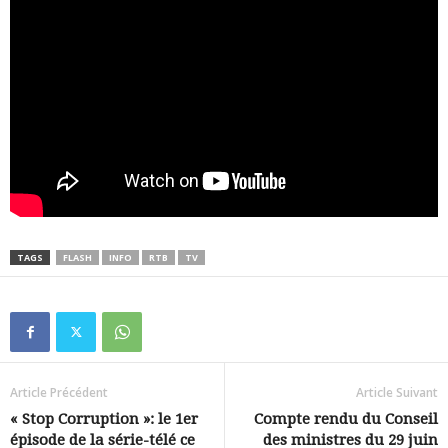
TAGS
FLASH
INFO
RTB
TV
Article Précédent
Article Suivant
« Stop Corruption »: le 1er
Compte rendu du Conseil
épisode de la série-télé ce
des ministres du 29 juin