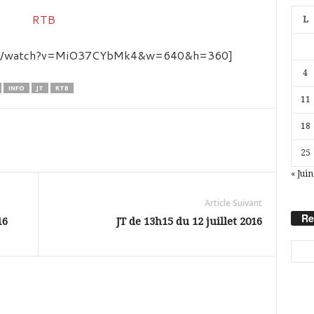
L
.com/watch?v=MiO37CYbMk4&w=640&h=360]
4
INFO
JT
RTB
11
18
25
« Juin
Article Suivant
Re
16
JT de 13h15 du 12 juillet 2016