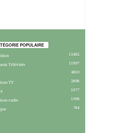
TÉGORIE POPULAIRE
12462
ision
11897
aux Télévisés
4810
2898
ions TV
1677
té
1368
ions radio
784
ique