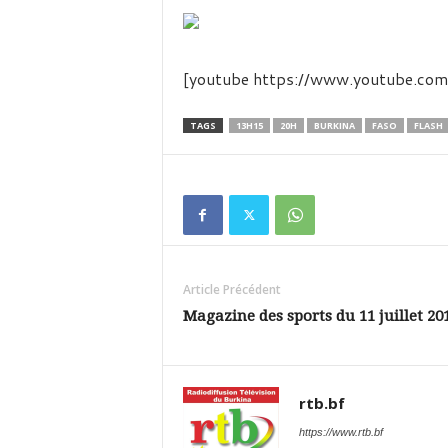
é
v
i
s
[youtube https://www.youtube
i
o
n
TAGS
13H15
20H
BURKINA
FASO
FLASH
d
u
B
u
r
k
i
Article Précédent
n
a
Magazine des sports du 11 juillet 20
rtb.bf
https://www.rtb.bf