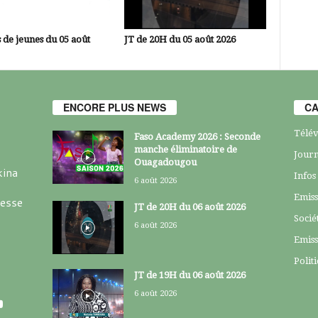
 de jeunes du 05 août
JT de 20H du 05 août 2026
ENCORE PLUS NEWS
CA
Télév
Faso Academy 2026 : Seconde
manche éliminatoire de
Journ
Ouagadougou
kina
Infos
6 août 2026
Emiss
resse
JT de 20H du 06 août 2026
Socié
6 août 2026
Emiss
Polit
JT de 19H du 06 août 2026
6 août 2026