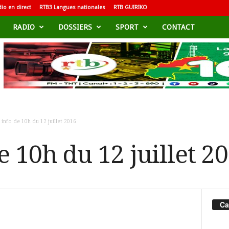
io en direct
RTB3 Langues nationales
RTB GUIRIKO
RADIO
DOSSIERS
SPORT
CONTACT
 info de 10h du 12 juillet 2016
e 10h du 12 juillet 2
Ca