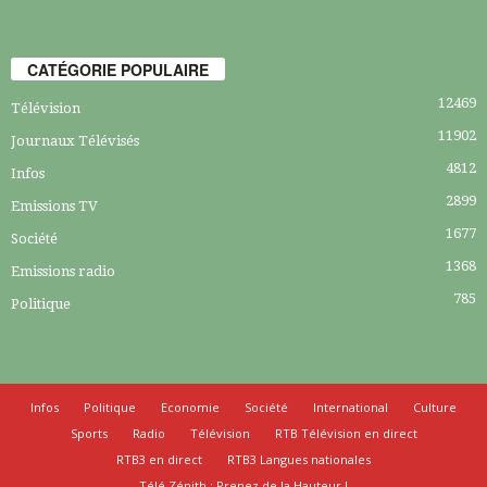
CATÉGORIE POPULAIRE
12469
Télévision
11902
Journaux Télévisés
4812
Infos
2899
Emissions TV
1677
Société
1368
Emissions radio
785
Politique
Infos
Politique
Economie
Société
International
Culture
Sports
Radio
Télévision
RTB Télévision en direct
RTB3 en direct
RTB3 Langues nationales
Télé Zénith : Prenez de la Hauteur !