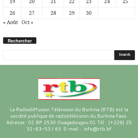
19
20
21
22
23
24
25
26
27
28
29
30
« Août
Oct »
Rechercher
La Radiodiffusion Télévision du Burkina (RTB) est la
société publique de radiotélévision du Burkina Faso.
Adresse : 01 BP 2530 Ouagadougou 01 Tél : (+226) 25
31-83-53 / 63 E-mail : info@rtb.bf