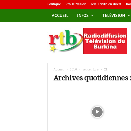
Politique
Rtb Télévision
Télé Zenith en direct
Rad
ACCUEIL
INFOS
TÉLÉVISION
R
a
d
i
o
d
i
f
Accueil
2016
septembre
21
f
Archives quotidiennes 
u
s
i
o
n
T
é
l