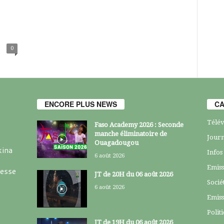
0
ENCORE PLUS NEWS
CA
Télév
Faso Academy 2026 : Seconde
manche éliminatoire de
Journ
Ouagadougou
kina
Infos
6 août 2026
Emiss
resse
JT de 20H du 06 août 2026
Socié
6 août 2026
Emiss
Polit
JT de 19H du 06 août 2026