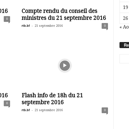
19
016
Compte rendu du conseil des
ministres du 21 septembre 2016
26
0
rtb.bf
-
21 septembre 2016
0
« Ao
Re
016
Flash info de 18h du 21
septembre 2016
0
rtb.bf
-
21 septembre 2016
0