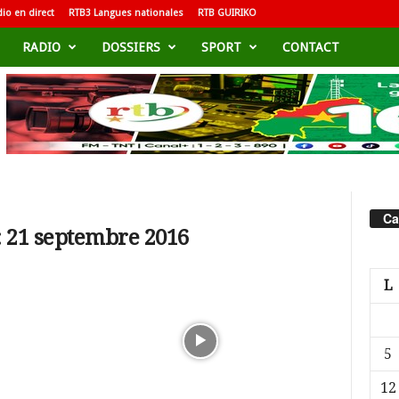
io en direct
RTB3 Langues nationales
RTB GUIRIKO
RADIO
DOSSIERS
SPORT
CONTACT
Ca
: 21 septembre 2016
L
5
12