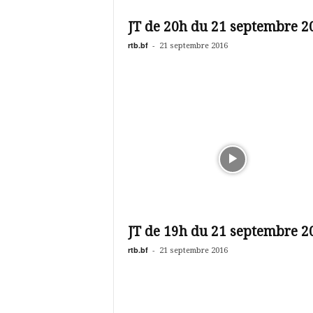
é
v
JT de 20h du 21 septembre 2
i
s
rtb.bf
-
21 septembre 2016
i
o
n
d
u
B
u
r
k
i
n
a
JT de 19h du 21 septembre 2
rtb.bf
-
21 septembre 2016