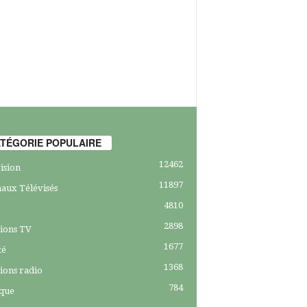
TÉGORIE POPULAIRE
12462
ision
11897
aux Télévisés
4810
2898
ions TV
1677
té
1368
ions radio
784
ique