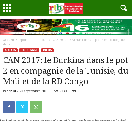
Accueil
Sports
Football
CAN 2017: le Burkina dans le pot 2 en compagnie
de la...
SPORTS
FOOTBALL
INFOS
CAN 2017: le Burkina dans le pot
2 en compagnie de la Tunisie, du
Mali et de la RD Congo
Par
rtb.bf
-
28 septembre 2016
5030
0
Les Etalons sont désormais 7e pays africain et 50 au monde dans le domaine du football