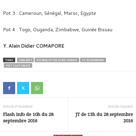
Pot 3 : Cameroun, Sénégal, Maroc, Egypte
Pot 4 : Togo, Ouganda, Zimbabwe, Guinée Bissau
Y. Alain Didier COMAPORE
TAGS
CAN 2017
DU MALI ET DE LA RD CONGO
ET DU BURKINA
POT 2 LATUNISIE
Article Précédent
Article Suivant
Flash info de 10h du 28
JT de 13h du 28 septembre
septembre 2016
2016