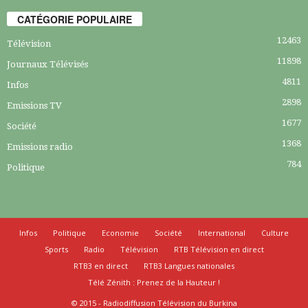
CATÉGORIE POPULAIRE
12463
Télévision
11898
Journaux Télévisés
4811
Infos
2898
Emissions TV
1677
Société
1368
Emissions radio
784
Politique
Infos
Politique
Economie
Société
International
Culture
Sports
Radio
Télévision
RTB Télévision en direct
RTB3 en direct
RTB3 Langues nationales
Télé Zénith : Prenez de la Hauteur !
© 2015 - Radiodiffusion Télévision du Burkina