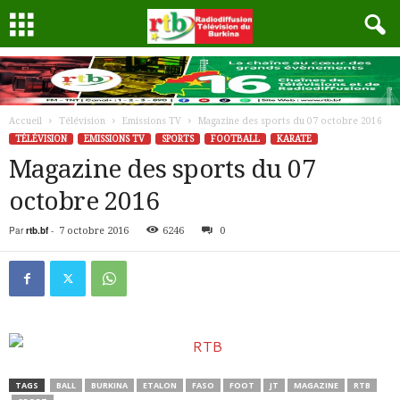
Accueil
Télévision
Emissions TV
Magazine des sports du 07 octobre 2016
TÉLÉVISION
EMISSIONS TV
SPORTS
FOOTBALL
KARATE
Magazine des sports du 07
octobre 2016
Par
rtb.bf
-
7 octobre 2016
6246
0
TAGS
BALL
BURKINA
ETALON
FASO
FOOT
JT
MAGAZINE
RTB