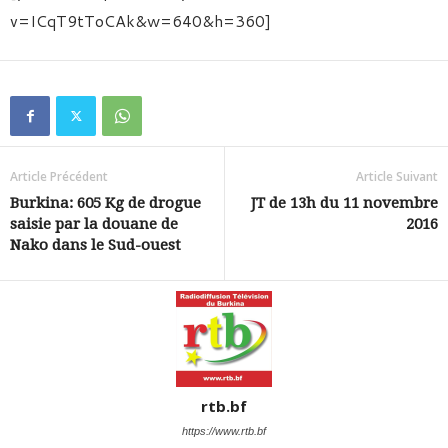
v=ICqT9tToCAk&w=640&h=360]
Article Précédent
Article Suivant
Burkina: 605 Kg de drogue
JT de 13h du 11 novembre
saisie par la douane de
2016
Nako dans le Sud-ouest
rtb.bf
https://www.rtb.bf