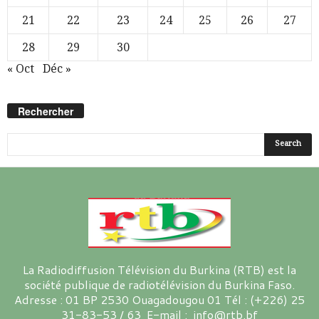
21
22
23
24
25
26
27
28
29
30
« Oct
Déc »
Rechercher
La Radiodiffusion Télévision du Burkina (RTB) est la
société publique de radiotélévision du Burkina Faso.
Adresse : 01 BP 2530 Ouagadougou 01 Tél : (+226) 25
31-83-53 / 63 E-mail : info@rtb.bf