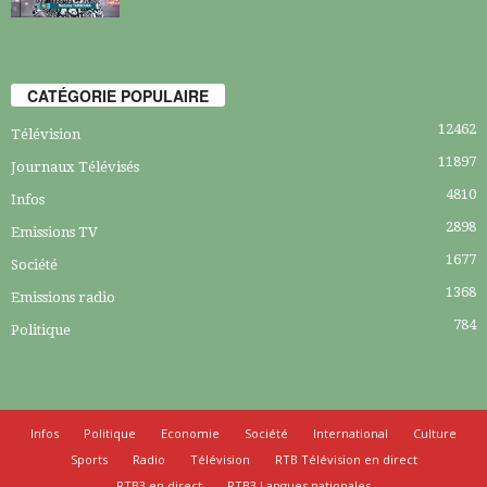
CATÉGORIE POPULAIRE
12462
Télévision
11897
Journaux Télévisés
4810
Infos
2898
Emissions TV
1677
Société
1368
Emissions radio
784
Politique
Infos
Politique
Economie
Société
International
Culture
Sports
Radio
Télévision
RTB Télévision en direct
RTB3 en direct
RTB3 Langues nationales