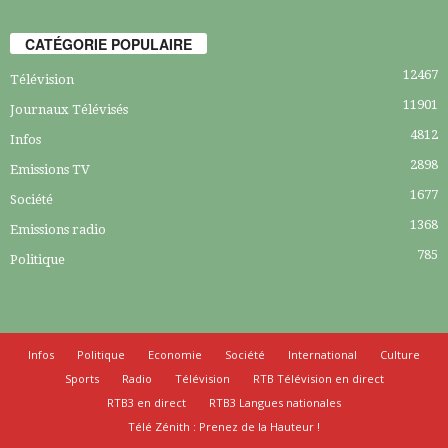
CATÉGORIE POPULAIRE
12467
Télévision
11901
Journaux Télévisés
4812
Infos
2898
Emissions TV
1677
Société
1368
Emissions radio
785
Politique
Infos
Politique
Economie
Société
International
Culture
Sports
Radio
Télévision
RTB Télévision en direct
RTB3 en direct
RTB3 Langues nationales
Télé Zénith : Prenez de la Hauteur !