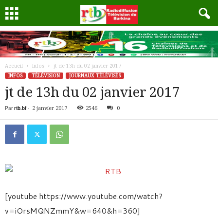
Accueil
Infos
jt de 13h du 02 janvier 2017
INFOS
TÉLÉVISION
JOURNAUX TÉLÉVISÉS
jt de 13h du 02 janvier 2017
Par
rtb.bf
-
2 janvier 2017
2546
0
[youtube https://www.youtube.com/watch?
v=iOrsMQNZmmY&w=640&h=360]