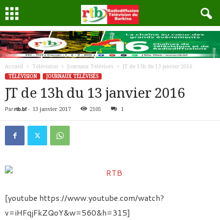
Accueil
Télévision
Journaux Télévisés
JT de 13h du 13 janvier 2016
TÉLÉVISION
JOURNAUX TÉLÉVISÉS
JT de 13h du 13 janvier 2016
Par
rtb.bf
-
13 janvier 2017
2105
1
[youtube https://www.youtube.com/watch?
v=iHFqjFkZQoY&w=560&h=315]