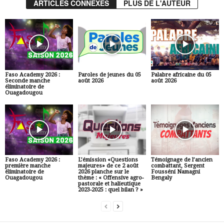
ARTICLES CONNEXES
PLUS DE L'AUTEUR
Faso Academy 2026 :
Paroles de jeunes du 05
Palabre africaine du 05
Seconde manche
août 2026
août 2026
éliminatoire de
Ouagadougou
Faso Academy 2026 :
L’émission «Questions
Témoignage de l’ancien
première manche
majeures» de ce 2 août
combattant, Sergent
éliminatoire de
2026 planche sur le
Fousséni Namagni
Ouagadougou
thème : « Offensive agro-
Bengaly
pastorale et halieutique
2023-2025 : quel bilan ? »