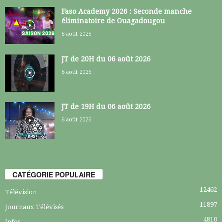
Faso Academy 2026 : Seconde manche
éliminatoire de Ouagadougou
6 août 2026
JT de 20H du 06 août 2026
6 août 2026
JT de 19H du 06 août 2026
6 août 2026
CATÉGORIE POPULAIRE
12462
Télévision
11897
Journaux Télévisés
4810
Infos