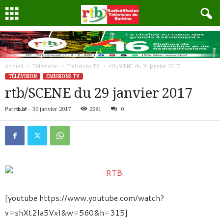
Accueil
Télévision
Emissions TV
rtb/SCENE du 29 janvier 2017
TÉLÉVISION
EMISSIONS TV
rtb/SCENE du 29 janvier 2017
Par
rtb.bf
-
30 janvier 2017
2581
0
[youtube https://www.youtube.com/watch?
v=shXt2Ia5VxI&w=560&h=315]