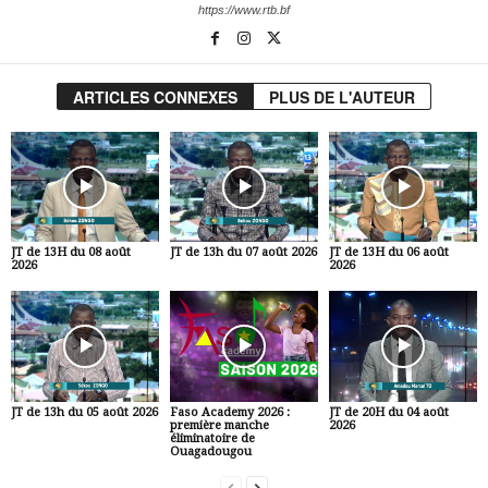
https://www.rtb.bf
ARTICLES CONNEXES
PLUS DE L'AUTEUR
JT de 13H du 08 août
JT de 13h du 07 août 2026
JT de 13H du 06 août
2026
2026
JT de 13h du 05 août 2026
Faso Academy 2026 :
JT de 20H du 04 août
première manche
2026
éliminatoire de
Ouagadougou