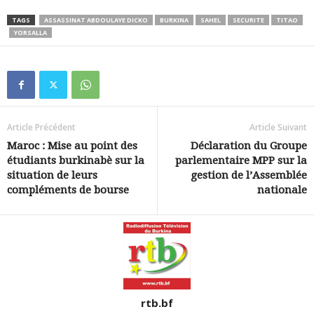
TAGS
ASSASSINAT ABDOULAYE DICKO
BURKINA
SAHEL
SECURITE
TITAO
YORSALLA
Article Précédent
Article Suivant
Maroc : Mise au point des
Déclaration du Groupe
étudiants burkinabè sur la
parlementaire MPP sur la
situation de leurs
gestion de l’Assemblée
compléments de bourse
nationale
rtb.bf