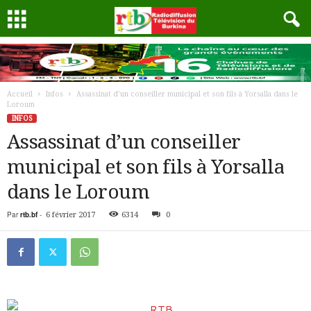
Accueil
Infos
Assassinat d’un conseiller municipal et son fils à Yorsalla dans le
Loroum
INFOS
Assassinat d’un conseiller
municipal et son fils à Yorsalla
dans le Loroum
Par
rtb.bf
-
6 février 2017
6314
0