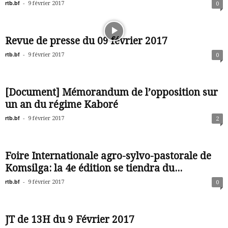
rtb.bf
-
9 février 2017
0
Revue de presse du 09 février 2017
rtb.bf
-
9 février 2017
0
[Document] Mémorandum de l’opposition sur
un an du régime Kaboré
rtb.bf
-
9 février 2017
2
Foire Internationale agro-sylvo-pastorale de
Komsilga: la 4e édition se tiendra du...
rtb.bf
-
9 février 2017
0
JT de 13H du 9 Février 2017