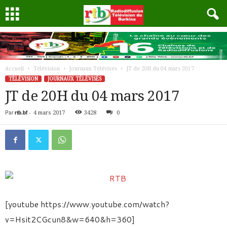
Accueil
Télévision
Journaux Télévisés
JT de 20H du 04 mars 2017
TÉLÉVISION
JOURNAUX TÉLÉVISÉS
JT de 20H du 04 mars 2017
Par
rtb.bf
-
4 mars 2017
3428
0
[youtube https://www.youtube.com/watch?
v=Hsit2CGcun8&w=640&h=360]