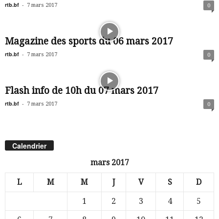
rtb.bf
-
7 mars 2017
0
Magazine des sports du 06 mars 2017
rtb.bf
-
7 mars 2017
0
Flash info de 10h du 07 mars 2017
rtb.bf
-
7 mars 2017
0
Calendrier
mars 2017
L
M
M
J
V
S
D
1
2
3
4
5