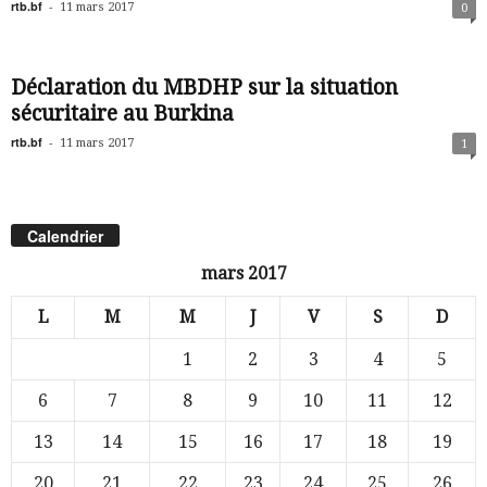
rtb.bf
-
11 mars 2017
0
Déclaration du MBDHP sur la situation
sécuritaire au Burkina
rtb.bf
-
11 mars 2017
1
Calendrier
mars 2017
L
M
M
J
V
S
D
1
2
3
4
5
6
7
8
9
10
11
12
13
14
15
16
17
18
19
20
21
22
23
24
25
26