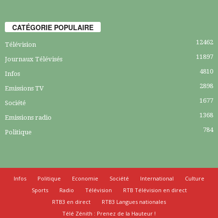
CATÉGORIE POPULAIRE
12462
Télévision
11897
Journaux Télévisés
4810
Infos
2898
Emissions TV
1677
Société
1368
Emissions radio
784
Politique
Infos
Politique
Economie
Société
International
Culture
Sports
Radio
Télévision
RTB Télévision en direct
RTB3 en direct
RTB3 Langues nationales
Télé Zénith : Prenez de la Hauteur !