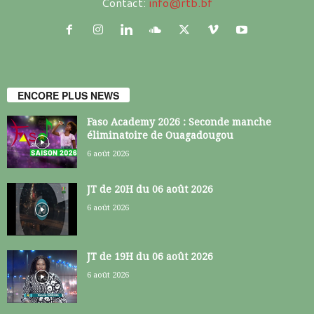
Contact:
info@rtb.bf
ENCORE PLUS NEWS
Faso Academy 2026 : Seconde manche
éliminatoire de Ouagadougou
6 août 2026
JT de 20H du 06 août 2026
6 août 2026
JT de 19H du 06 août 2026
6 août 2026