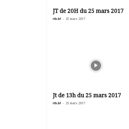
é
v
JT de 20H du 25 mars 2017
i
s
rtb.bf
-
25 mars 2017
i
o
n
d
u
B
u
r
k
i
n
a
Jt de 13h du 25 mars 2017
rtb.bf
-
25 mars 2017