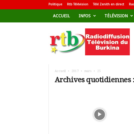
Politique
Rtb Télévision
Télé Zenith en direct
Rad
ACCUEIL
INFOS
TÉLÉVISION
R
a
d
i
o
d
i
f
Accueil
2017
mars
25
f
Archives quotidiennes 
u
s
i
o
n
T
é
l