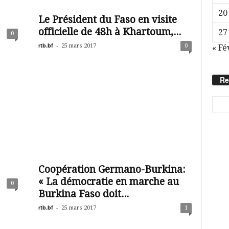
20
Le Président du Faso en visite
officielle de 48h à Khartoum,...
27
0
rtb.bf
-
25 mars 2017
0
« Fé
Re
Coopération Germano-Burkina:
« La démocratie en marche au
0
Burkina Faso doit...
rtb.bf
-
25 mars 2017
1