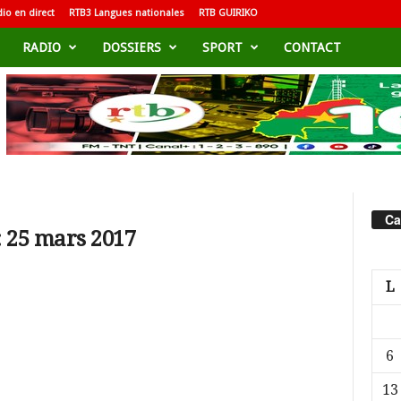
io en direct
RTB3 Langues nationales
RTB GUIRIKO
RADIO
DOSSIERS
SPORT
CONTACT
Ca
: 25 mars 2017
L
6
13