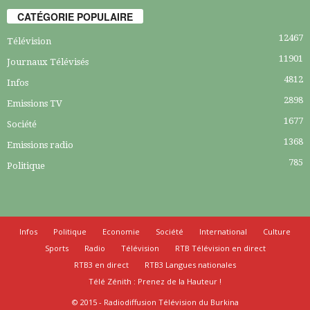
CATÉGORIE POPULAIRE
12467
Télévision
11901
Journaux Télévisés
4812
Infos
2898
Emissions TV
1677
Société
1368
Emissions radio
785
Politique
Infos
Politique
Economie
Société
International
Culture
Sports
Radio
Télévision
RTB Télévision en direct
RTB3 en direct
RTB3 Langues nationales
Télé Zénith : Prenez de la Hauteur !
© 2015 - Radiodiffusion Télévision du Burkina