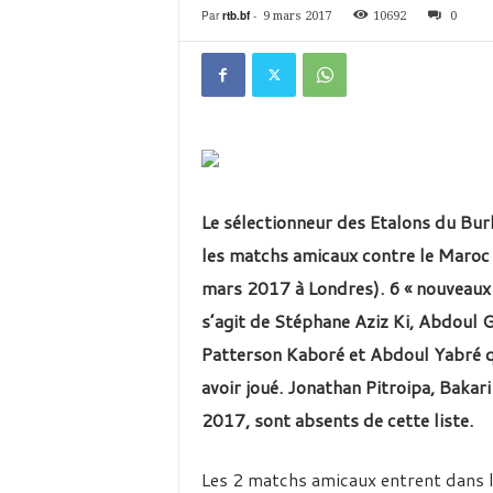
é
Par
rtb.bf
-
9 mars 2017
10692
0
v
i
s
i
o
n
d
u
B
Le sélectionneur des Etalons du Bur
u
les matchs amicaux contre le Maroc 
r
k
mars 2017 à Londres). 6 « nouveaux j
i
s’agit de Stéphane Aziz Ki, Abdoul 
n
a
Patterson Kaboré et Abdoul Yabré qui
avoir joué. Jonathan Pitroipa, Bakar
2017, sont absents de cette liste.
Les 2 matchs amicaux entrent dans le