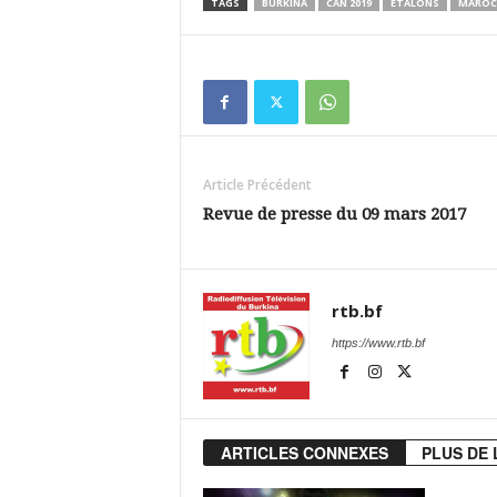
TAGS
BURKINA
CAN 2019
ETALONS
MAROC
Article Précédent
Revue de presse du 09 mars 2017
rtb.bf
https://www.rtb.bf
ARTICLES CONNEXES
PLUS DE 