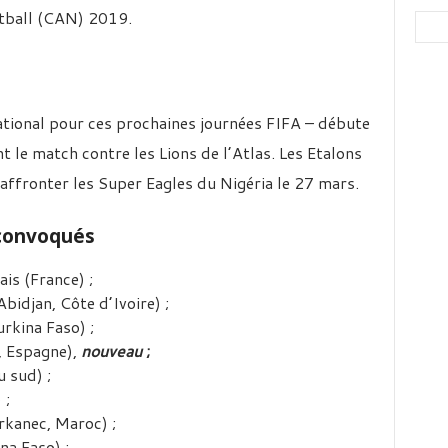
tball (CAN) 2019.
ational pour ces prochaines journées FIFA – débute
t le match contre les Lions de l’Atlas. Les Etalons
affronter les Super Eagles du Nigéria le 27 mars.
s convoqués
s (France) ;
idjan, Côte d’Ivoire) ;
kina Faso) ;
 Espagne),
nouveau
;
 sud) ;
 ;
rkanec, Maroc) ;
na Faso) ;