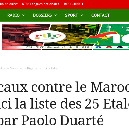
io en direct
RTB3 Langues nationales
RTB GUIRIKO
RADIO
DOSSIERS
SPORT
CONTACT
e le Maroc et le Nigéria : voici la liste...
aux contre le Maroc 
ci la liste des 25 Eta
ar Paolo Duarté