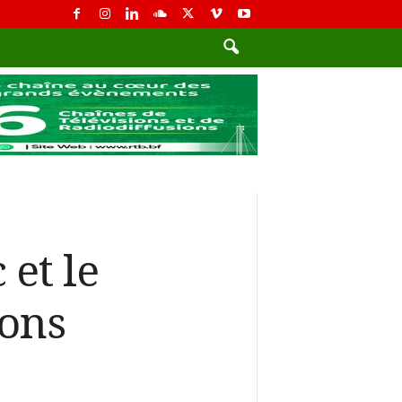
et le
lons