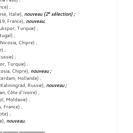
ce) ;
e
se, Italie),
nouveau (2
sélection) ;
9, France),
nouveau
;
kspor, Turquie) ;
ugal) ;
icosia, Chipre) ;
) ;
ussie) ;
or, Turquie) ;
osia, Chipre),
nouveau ;
erdam, Hollande) ;
 Kaliningrad, Russie),
nouveau ;
n, Côte d’Ivoire) ;
ol, Moldavie) ;
 France) ;
te) ;
e),
nouveau
.