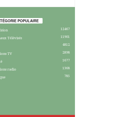
TÉGORIE POPULAIRE
12467
ision
11901
aux Télévisés
4812
2898
ions TV
1677
té
1368
ions radio
785
ique