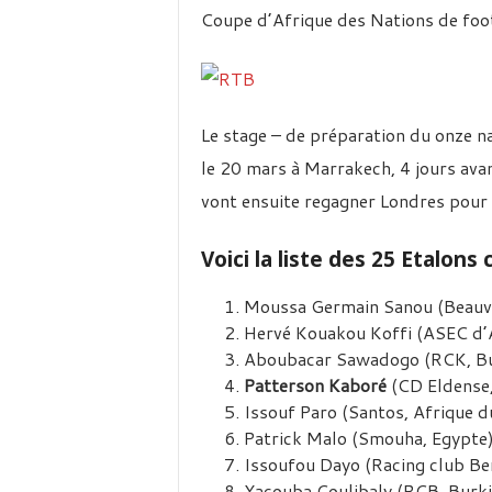
Coupe d’Afrique des Nations de foo
Le stage – de préparation du onze n
le 20 mars à Marrakech, 4 jours avan
vont ensuite regagner Londres pour 
Voici la liste des 25 Etalon
Moussa Germain Sanou (Beauvai
Hervé Kouakou Koffi (ASEC d’Ab
Aboubacar Sawadogo (RCK, Bur
Patterson Kaboré
(CD Eldense,
Issouf Paro (Santos, Afrique du
Patrick Malo (Smouha, Egypte)
Issoufou Dayo (Racing club Be
Yacouba Coulibaly (RCB, Burki