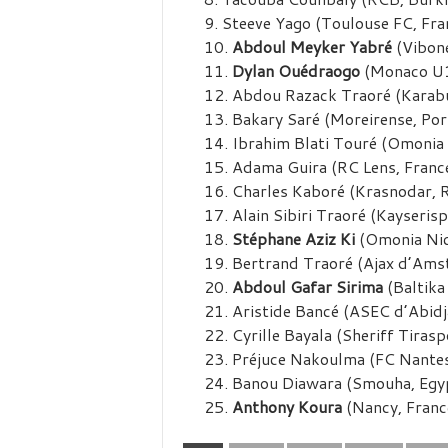
Steeve Yago (Toulouse FC, Fran
Abdoul Meyker Yabré
(Vibone
Dylan Ouédraogo
(Monaco U1
Abdou Razack Traoré (Karabu
Bakary Saré (Moreirense, Port
Ibrahim Blati Touré (Omonia N
Adama Guira (RC Lens, France
Charles Kaboré (Krasnodar, R
Alain Sibiri Traoré (Kayserisp
Stéphane Aziz Ki
(Omonia Nic
Bertrand Traoré (Ajax d’Amst
Abdoul Gafar Sirima
(Baltika
Aristide Bancé (ASEC d’Abidja
Cyrille Bayala (Sheriff Tirasp
Préjuce Nakoulma (FC Nantes,
Banou Diawara (Smouha, Egyp
Anthony Koura
(Nancy, Franc