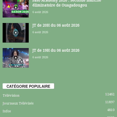
Faso Academy 2026 : Seconde manche
éliminatoire de Ouagadougou
6 août 2026
JT de 20H du 06 août 2026
6 août 2026
JT de 19H du 06 août 2026
6 août 2026
CATÉGORIE POPULAIRE
12462
Télévision
11897
Journaux Télévisés
4810
Infos