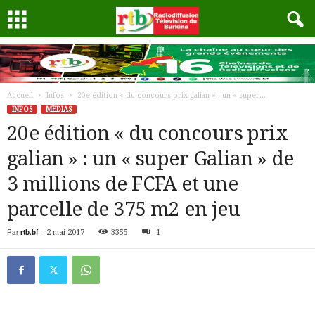
Accueil
Infos
20e édition « du concours prix galian » : un « super...
INFOS
MÉDIAS
20e édition « du concours prix
galian » : un « super Galian » de
3 millions de FCFA et une
parcelle de 375 m2 en jeu
Par
rtb.bf
-
2 mai 2017
3355
1