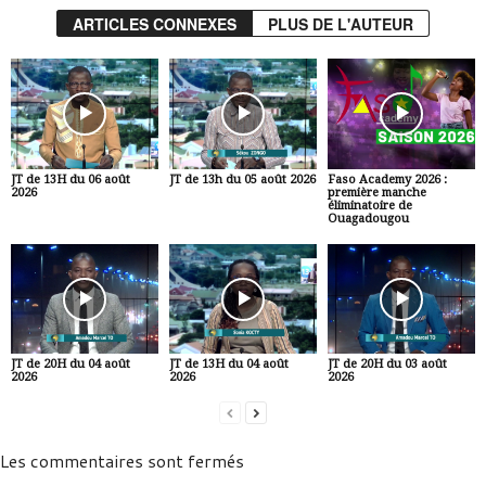
ARTICLES CONNEXES
PLUS DE L'AUTEUR
JT de 13H du 06 août
JT de 13h du 05 août 2026
Faso Academy 2026 :
2026
première manche
éliminatoire de
Ouagadougou
JT de 20H du 04 août
JT de 13H du 04 août
JT de 20H du 03 août
2026
2026
2026
Les commentaires sont fermés