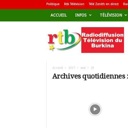
Politique
Rtb Télévision
Télé Zenith en direct
Rad
ACCUEIL
INFOS
TÉLÉVISION
R
a
d
i
o
d
i
f
Accueil
2017
mai
29
f
Archives quotidiennes :
u
s
i
o
n
T
é
l