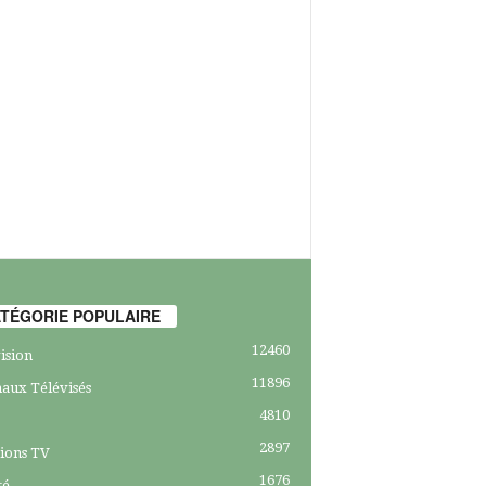
TÉGORIE POPULAIRE
12460
ision
11896
aux Télévisés
4810
2897
ions TV
1676
té