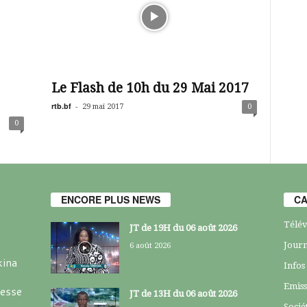
Le Flash de 10h du 29 Mai 2017
rtb.bf
-
29 mai 2017
0
0
ENCORE PLUS NEWS
CA
Télév
JT de 19H du 06 août 2026
Journ
6 août 2026
kina
Infos
Emiss
resse
JT de 13H du 06 août 2026
Socié