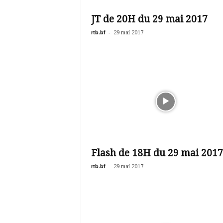
é
v
JT de 20H du 29 mai 2017
i
s
rtb.bf
-
29 mai 2017
i
o
n
d
u
B
u
r
k
i
n
Flash de 18H du 29 mai 2017
a
rtb.bf
-
29 mai 2017