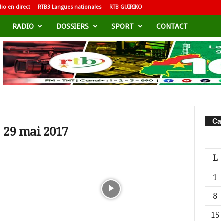
io en direct
RTB3 Langues nationales
RTB GUIRIKO
RADIO
DOSSIERS
SPORT
CONTACT
Ca
 29 mai 2017
L
1
8
15