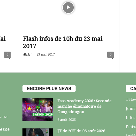
ai
Flash infos de 10h du 23 mai
2017
rtb.bf
-
0
23 mai 2017
0
ENCORE PLUS NEWS
CA
Télév
Faso Academy 2026 : Seconde
manche éliminatoire de
Journ
Ouagadougou
kina
Infos
6 août 2026
Emiss
resse
JT de 20H du 06 août 2026
Socié