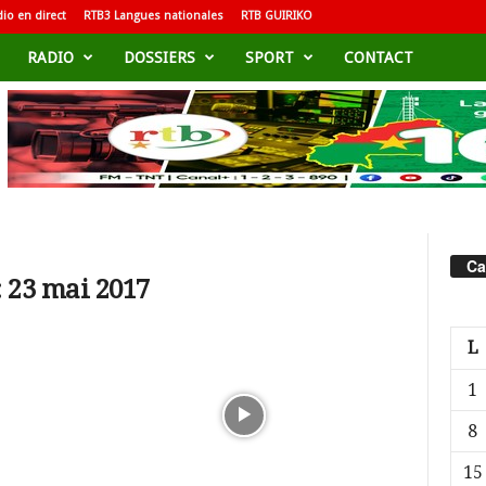
io en direct
RTB3 Langues nationales
RTB GUIRIKO
RADIO
DOSSIERS
SPORT
CONTACT
Ca
 23 mai 2017
L
1
8
15