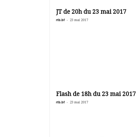
é
v
JT de 20h du 23 mai 2017
i
s
rtb.bf
-
23 mai 2017
i
o
n
d
u
B
u
r
k
i
n
Flash de 18h du 23 mai 2017
a
rtb.bf
-
23 mai 2017