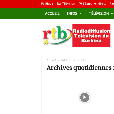
Politique
Rtb Télévision
Télé Zenith en direct
Rad
ACCUEIL
INFOS
TÉLÉVISION
R
a
d
i
o
d
i
f
Accueil
2017
mai
23
f
Archives quotidiennes :
u
s
i
o
n
T
é
l