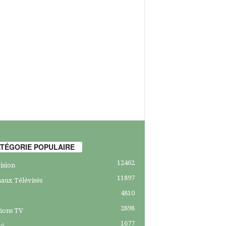
TÉGORIE POPULAIRE
12462
ision
11897
aux Télévisés
4810
2898
ions TV
1677
té