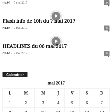
rtb.bf
-
7 mai 2017
0
Flash info de 10h du 7 mai 2017
rtb.bf
-
7 mai 2017
0
HEADLINES du 06 mai 2017
rtb.bf
-
7 mai 2017
0
Calendrier
mai 2017
L
M
M
J
V
S
D
1
2
3
4
5
6
7