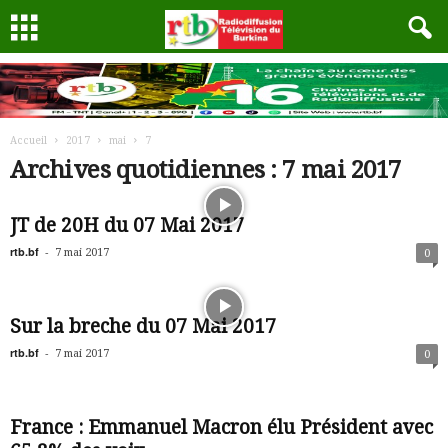
Accueil
2017
mai
7
Archives quotidiennes : 7 mai 2017
JT de 20H du 07 Mai 2017
rtb.bf
-
7 mai 2017
0
Sur la breche du 07 Mai 2017
rtb.bf
-
7 mai 2017
0
France : Emmanuel Macron élu Président avec