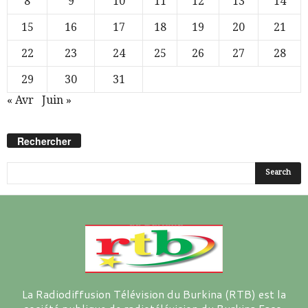
8
9
10
11
12
13
14
15
16
17
18
19
20
21
22
23
24
25
26
27
28
29
30
31
« Avr
Juin »
Rechercher
La Radiodiffusion Télévision du Burkina (RTB) est la