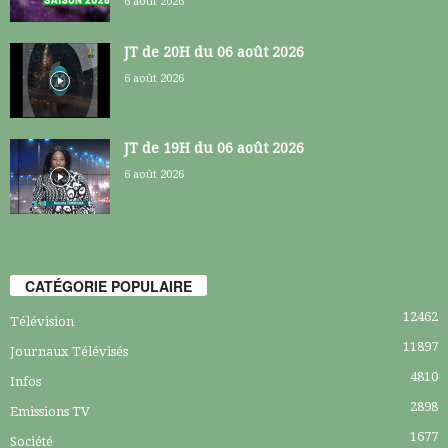
6 août 2026
JT de 20H du 06 août 2026
6 août 2026
JT de 19H du 06 août 2026
6 août 2026
CATÉGORIE POPULAIRE
12462
Télévision
11897
Journaux Télévisés
4810
Infos
2898
Emissions TV
1677
Société