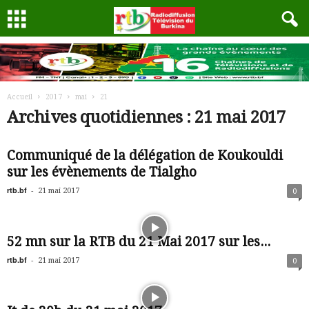
Accueil
2017
mai
21
Archives quotidiennes : 21 mai 2017
Communiqué de la délégation de Koukouldi
sur les évènements de Tialgho
rtb.bf
-
21 mai 2017
0
52 mn sur la RTB du 21 Mai 2017 sur les...
rtb.bf
-
21 mai 2017
0