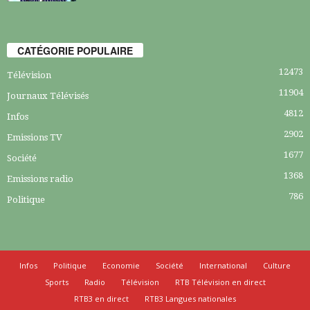
CATÉGORIE POPULAIRE
12473
Télévision
11904
Journaux Télévisés
4812
Infos
2902
Emissions TV
1677
Société
1368
Emissions radio
786
Politique
Infos
Politique
Economie
Société
International
Culture
Sports
Radio
Télévision
RTB Télévision en direct
RTB3 en direct
RTB3 Langues nationales