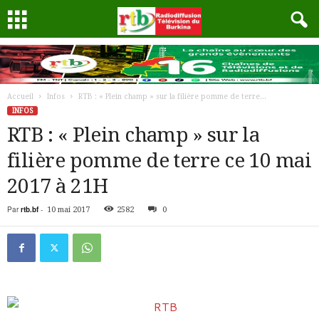
Accueil
Infos
RTB : « Plein champ » sur la filière pomme de terre...
INFOS
RTB : « Plein champ » sur la
filière pomme de terre ce 10 mai
2017 à 21H
Par
rtb.bf
-
10 mai 2017
2582
0