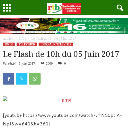
Accueil
Infos
Le Flash de 10h du 05 Juin 2017
INFOS
TÉLÉVISION
JOURNAUX TÉLÉVISÉS
Le Flash de 10h du 05 Juin 2017
Par
rtb.bf
-
5 juin 2017
2069
0
[youtube https://www.youtube.com/watch?v=N50ptjA-
NpI&w=640&h=360]