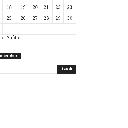
18
19
20
21
22
23
25
26
27
28
29
30
in
Août »
chercher