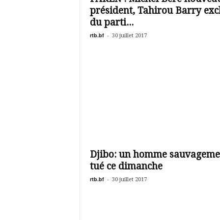
président, Tahirou Barry exc
du parti...
rtb.bf
-
30 juillet 2017
Djibo: un homme sauvageme
tué ce dimanche
rtb.bf
-
30 juillet 2017