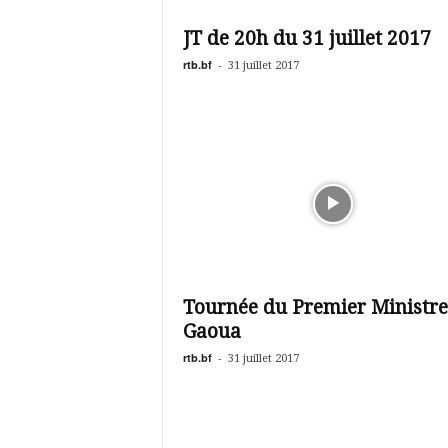
é
v
JT de 20h du 31 juillet 2017
i
s
rtb.bf
-
31 juillet 2017
i
o
n
d
u
B
u
r
k
i
n
Tournée du Premier Ministre
a
Gaoua
rtb.bf
-
31 juillet 2017