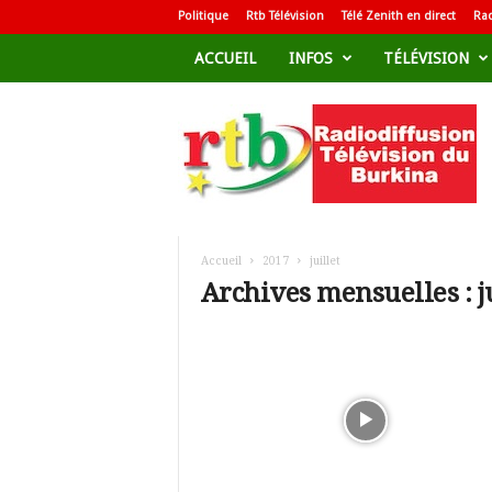
Politique
Rtb Télévision
Télé Zenith en direct
Rad
ACCUEIL
INFOS
TÉLÉVISION
R
a
d
i
o
d
i
f
Accueil
2017
juillet
f
Archives mensuelles : ju
u
s
i
o
n
T
é
l