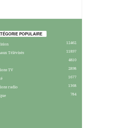
TÉGORIE POPULAIRE
12462
ision
11897
aux Télévisés
4810
2898
ions TV
1677
té
1368
ions radio
784
ique