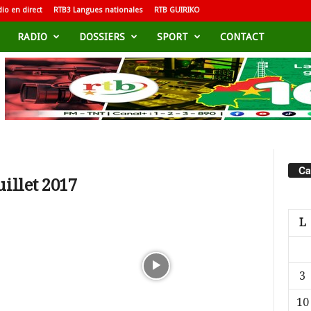
io en direct
RTB3 Langues nationales
RTB GUIRIKO
RADIO
DOSSIERS
SPORT
CONTACT
Ca
illet 2017
L
3
10