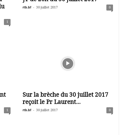
lu
rtb.bf
-
30 juillet 2017
0
1
nt
Sur la brèche du 30 juillet 2017
reçoit le Pr Laurent...
rtb.bf
-
1
30 juillet 2017
0