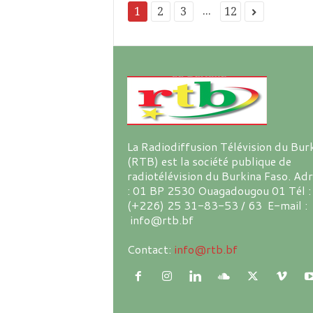
...
1
2
3
12
La Radiodiffusion Télévision du Bur
(RTB) est la société publique de
radiotélévision du Burkina Faso. Ad
: 01 BP 2530 Ouagadougou 01 Tél :
(+226) 25 31-83-53 / 63 E-mail :
info@rtb.bf
Contact:
info@rtb.bf