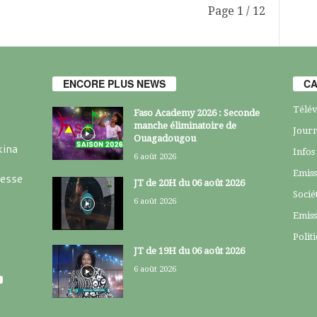
Page 1 / 12
ENCORE PLUS NEWS
CA
Télév
Faso Academy 2026 : Seconde
manche éliminatoire de
Journ
Ouagadougou
kina
Infos
6 août 2026
Emiss
resse
JT de 20H du 06 août 2026
Socié
6 août 2026
Emiss
Polit
JT de 19H du 06 août 2026
6 août 2026