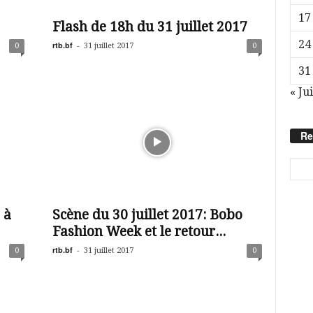
17
Flash de 18h du 31 juillet 2017
24
rtb.bf
-
0
31 juillet 2017
0
31
« Ju
Re
 à
Scène du 30 juillet 2017: Bobo
Fashion Week et le retour...
rtb.bf
-
0
31 juillet 2017
0