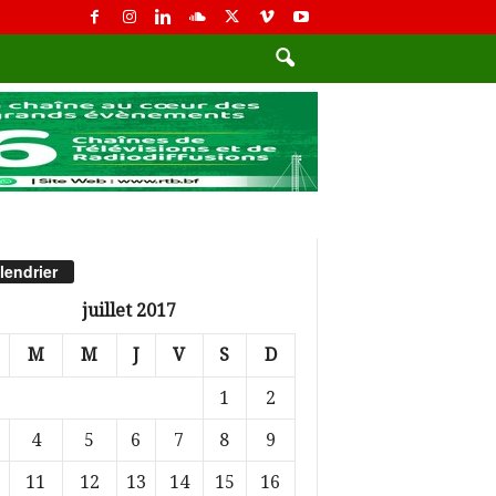
lendrier
juillet 2017
M
M
J
V
S
D
1
2
4
5
6
7
8
9
11
12
13
14
15
16