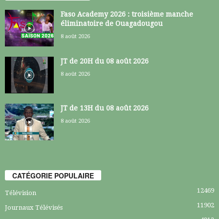
Faso Academy 2026 : troisième manche
éliminatoire de Ouagadougou
8 août 2026
JT de 20H du 08 août 2026
8 août 2026
JT de 13H du 08 août 2026
8 août 2026
CATÉGORIE POPULAIRE
12469
Télévision
11902
Journaux Télévisés