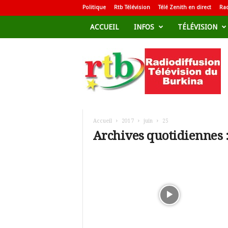
Politique
Rtb Télévision
Télé Zenith en direct
Rad
ACCUEIL
INFOS
TÉLÉVISION
R
a
d
i
o
d
i
f
Accueil
2017
juin
25
f
Archives quotidiennes :
u
s
i
o
n
T
é
l