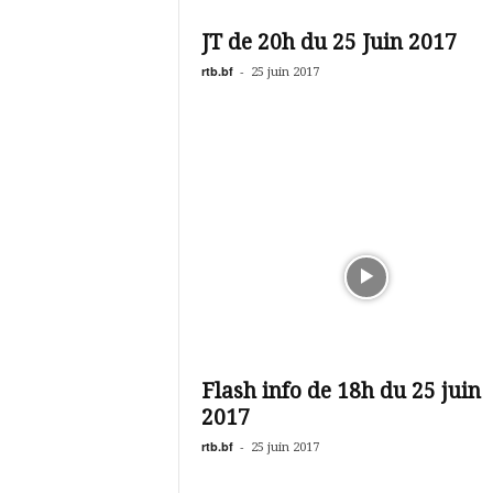
é
v
JT de 20h du 25 Juin 2017
i
s
rtb.bf
-
25 juin 2017
i
o
n
d
u
B
u
r
k
i
n
a
Flash info de 18h du 25 juin
2017
rtb.bf
-
25 juin 2017