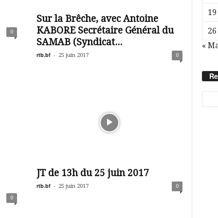
19
Sur la Brêche, avec Antoine
KABORE Secrétaire Général du
26
0
SAMAB (Syndicat...
« Ma
rtb.bf
-
25 juin 2017
0
Re
JT de 13h du 25 juin 2017
rtb.bf
-
25 juin 2017
0
0