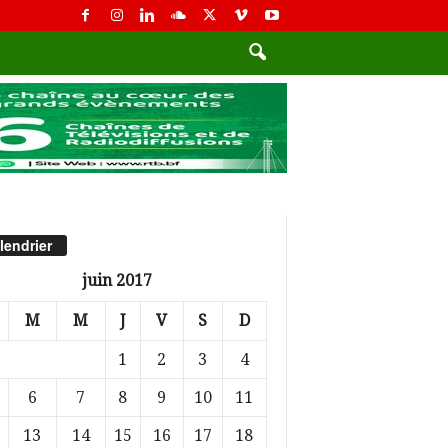
lendrier
juin 2017
M
M
J
V
S
D
1
2
3
4
6
7
8
9
10
11
13
14
15
16
17
18