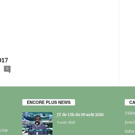
017
0
ENCORE PLUS NEWS
CA
Télév
JT de 13h du 09 août 2026
Journ
9 août 2026
kina
Infos