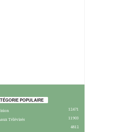
TÉGORIE POPULAIRE
12471
ision
11903
aux Télévisés
4812