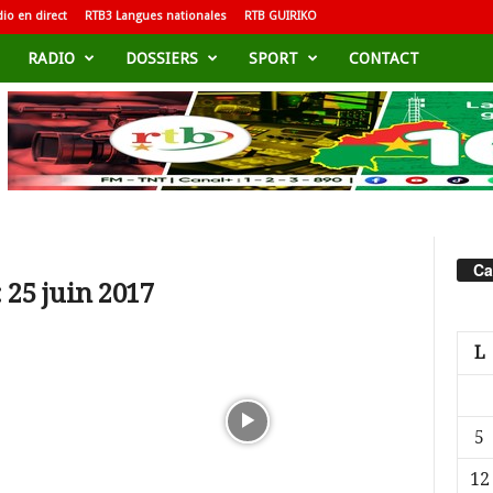
io en direct
RTB3 Langues nationales
RTB GUIRIKO
RADIO
DOSSIERS
SPORT
CONTACT
Ca
 25 juin 2017
L
5
12