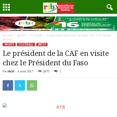
Accueil
Sports
Football
Le président de la CAF en visite chez le Président
du Faso
SPORTS
FOOTBALL
INFOS
Le président de la CAF en visite
chez le Président du Faso
Par
rtb.bf
-
4 août 2017
2870
1