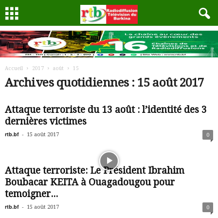
Accueil
2017
août
15
Archives quotidiennes : 15 août 2017
Attaque terroriste du 13 août : l’identité des 3
dernières victimes
rtb.bf
-
15 août 2017
0
Attaque terroriste: Le Président Ibrahim
Boubacar KEITA à Ouagadougou pour
temoigner...
rtb.bf
-
15 août 2017
0