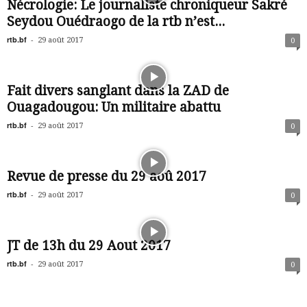
Nécrologie: Le journaliste chroniqueur Sakré
Seydou Ouédraogo de la rtb n’est...
rtb.bf
-
29 août 2017
0
Fait divers sanglant dans la ZAD de
Ouagadougou: Un militaire abattu
rtb.bf
-
29 août 2017
0
Revue de presse du 29 aoû 2017
rtb.bf
-
29 août 2017
0
JT de 13h du 29 Aout 2017
rtb.bf
-
29 août 2017
0