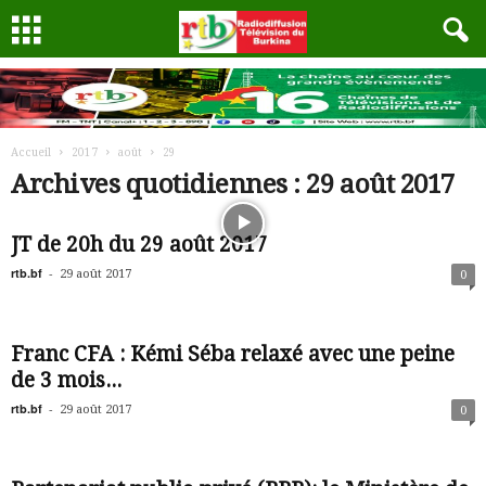
Accueil
2017
août
29
Archives quotidiennes : 29 août 2017
JT de 20h du 29 août 2017
rtb.bf
-
29 août 2017
0
Franc CFA : Kémi Séba relaxé avec une peine
de 3 mois...
rtb.bf
-
29 août 2017
0