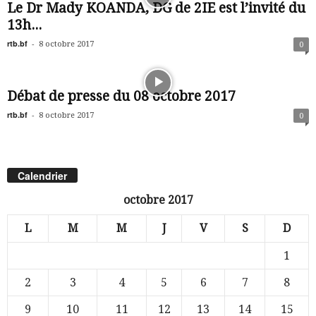
Le Dr Mady KOANDA, DG de 2IE est l’invité du
13h...
rtb.bf
-
8 octobre 2017
0
Débat de presse du 08 octobre 2017
rtb.bf
-
8 octobre 2017
0
Calendrier
octobre 2017
L
M
M
J
V
S
D
1
2
3
4
5
6
7
8
9
10
11
12
13
14
15