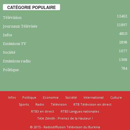
CATÉGORIE POPULAIRE
12462
Télévision
11897
Journaux Télévisés
4810
Infos
2898
Emissions TV
1677
Société
1368
Emissions radio
784
Politique
Infos
Politique
Economie
Société
International
Culture
Sports
Radio
Télévision
RTB Télévision en direct
RTB3 en direct
RTB3 Langues nationales
Télé Zénith : Prenez de la Hauteur !
© 2015 - Radiodiffusion Télévision du Burkina