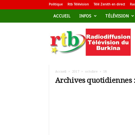
Politique
Rtb Télévision
Télé Zenith en direct
Rad
ACCUEIL
INFOS
TÉLÉVISION
R
a
d
i
o
d
i
f
Accueil
2017
octobre
18
f
Archives quotidiennes :
u
s
i
o
n
T
é
l