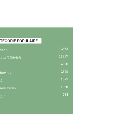
TÉGORIE POPULAIRE
12462
ision
11897
aux Télévisés
4810
2898
ions TV
1677
té
1368
ions radio
784
ique