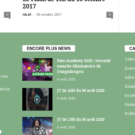
2017
rtb.bf
-
0
18 octobre 2017
0
ENCORE PLUS NEWS
CA
Télév
Faso Academy 2026 : Seconde
manche éliminatoire de
Journ
Ouagadougou
kina
Infos
6 août 2026
Emiss
resse
JT de 20H du 06 août 2026
Socié
6 août 2026
Emiss
Polit
JT de 19H du 06 août 2026
6 août 2026