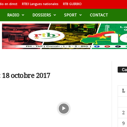
io en direct
RTB3 Langues nationales
RTB GUIRIKO
RADIO
DOSSIERS
SPORT
CONTACT
Ca
 18 octobre 2017
L
2
9