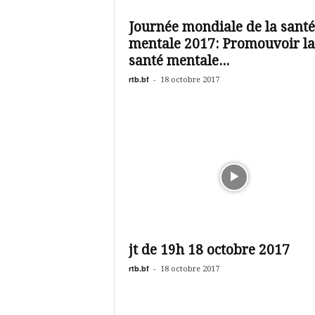
é
v
Journée mondiale de la santé
i
mentale 2017: Promouvoir la
s
i
santé mentale...
o
rtb.bf
-
18 octobre 2017
n
d
u
B
u
r
k
i
n
a
jt de 19h 18 octobre 2017
rtb.bf
-
18 octobre 2017