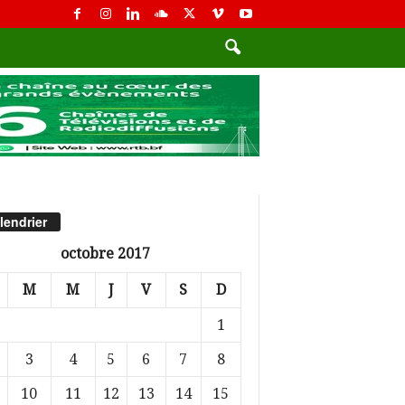
lendrier
octobre 2017
M
M
J
V
S
D
1
3
4
5
6
7
8
10
11
12
13
14
15