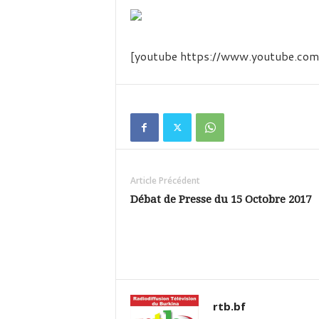
é
v
i
s
[youtube https://www.youtube
i
o
n
d
u
B
u
r
k
Article Précédent
i
Débat de Presse du 15 Octobre 2017
n
a
rtb.bf