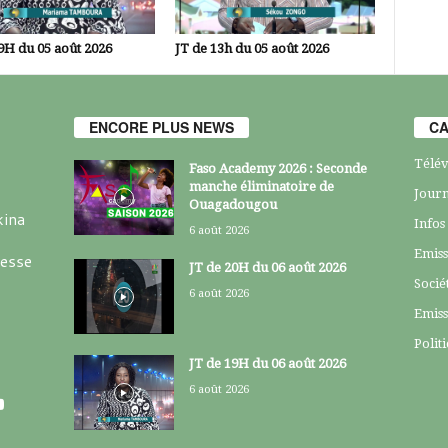
9H du 05 août 2026
JT de 13h du 05 août 2026
ENCORE PLUS NEWS
CA
Télév
Faso Academy 2026 : Seconde
manche éliminatoire de
Journ
Ouagadougou
kina
Infos
6 août 2026
Emiss
resse
JT de 20H du 06 août 2026
Socié
6 août 2026
Emiss
Polit
JT de 19H du 06 août 2026
6 août 2026