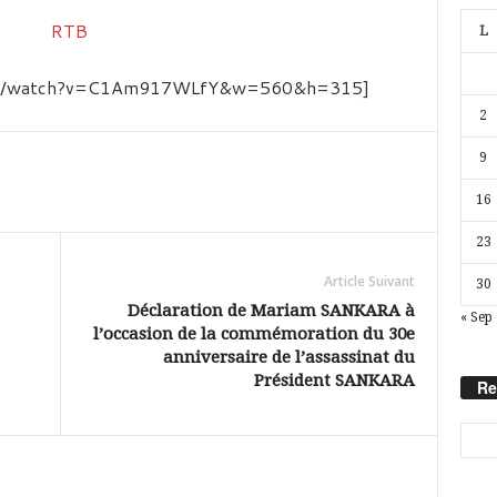
L
.com/watch?v=C1Am917WLfY&w=560&h=315]
2
9
16
23
Article Suivant
30
Déclaration de Mariam SANKARA à
« Sep
l’occasion de la commémoration du 30e
anniversaire de l’assassinat du
Président SANKARA
Re