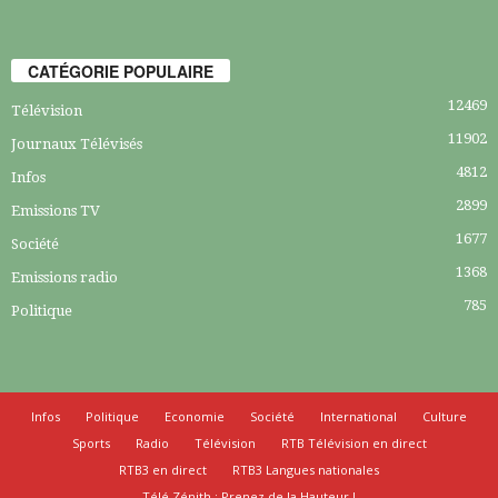
CATÉGORIE POPULAIRE
12469
Télévision
11902
Journaux Télévisés
4812
Infos
2899
Emissions TV
1677
Société
1368
Emissions radio
785
Politique
Infos
Politique
Economie
Société
International
Culture
Sports
Radio
Télévision
RTB Télévision en direct
RTB3 en direct
RTB3 Langues nationales
Télé Zénith : Prenez de la Hauteur !