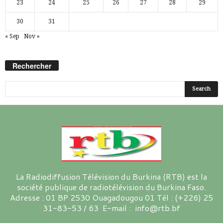
23
24
25
26
27
28
29
30
31
« Sep
Nov »
Rechercher
La Radiodiffusion Télévision du Burkina (RTB) est la
société publique de radiotélévision du Burkina Faso.
Adresse : 01 BP 2530 Ouagadougou 01 Tél : (+226) 25
31-83-53 / 63 E-mail : info@rtb.bf