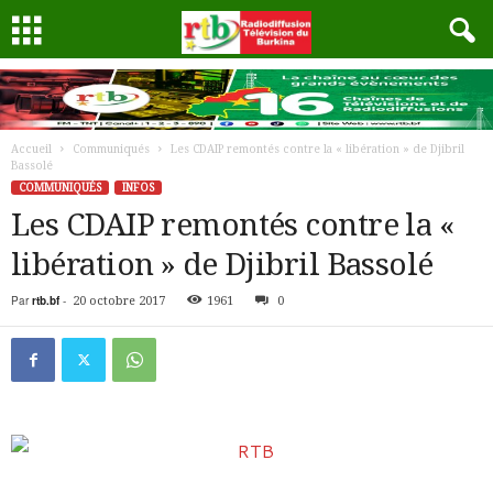
Accueil
Communiqués
Les CDAIP remontés contre la « libération » de Djibril
Bassolé
COMMUNIQUÉS
INFOS
Les CDAIP remontés contre la «
libération » de Djibril Bassolé
Par
rtb.bf
-
20 octobre 2017
1961
0