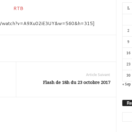
L
com/watch?v=A9Xu02iE3UY&w=560&h=315]
2
9
16
23
Article Suivant
30
Flash de 18h du 23 octobre 2017
« Sep
Re