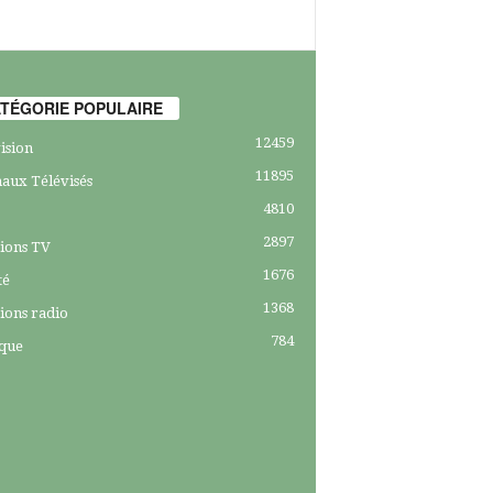
TÉGORIE POPULAIRE
12459
ision
11895
aux Télévisés
4810
2897
ions TV
1676
té
1368
ions radio
784
ique