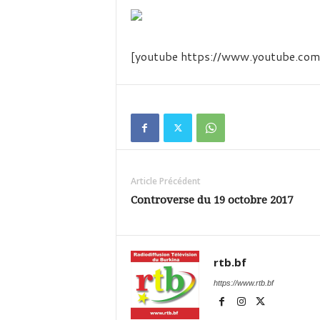
é
v
i
s
[youtube https://www.youtube.
i
o
n
d
u
B
u
r
k
Article Précédent
i
Controverse du 19 octobre 2017
n
a
rtb.bf
https://www.rtb.bf