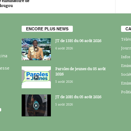
 éliminatoire de
dougou
ENCORE PLUS NEWS
CA
Télév
JT de 13H du 06 août 2026
Journ
6 août 2026
kina
Infos
Emiss
resse
Paroles de jeunes du 05 août
2026
Socié
5 août 2026
Emiss
Polit
JT de 20H du 05 août 2026
5 août 2026