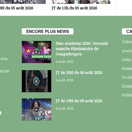
9H du 05 août 2026
JT de 13h du 05 août 2026
ENCORE PLUS NEWS
CA
Télév
Faso Academy 2026 : Seconde
manche éliminatoire de
Journ
Ouagadougou
kina
Infos
6 août 2026
Emiss
resse
JT de 20H du 06 août 2026
Socié
6 août 2026
Emiss
Polit
JT de 19H du 06 août 2026
6 août 2026