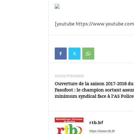
é
v
i
s
[youtube https://www.youtube.
i
o
n
d
u
B
u
r
k
Article Précédent
i
Ouverture de la saison 2017-2018 du
n
Fasofoot : le champion sortant assur
a
minimum syndical face à l’AS Police
rtb.bf
https://www.rtb.bf