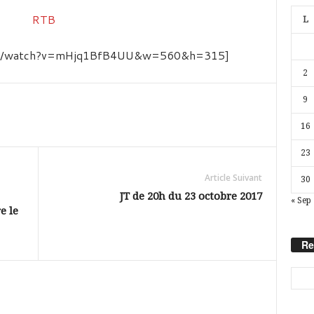
L
com/watch?v=mHjq1BfB4UU&w=560&h=315]
2
9
16
23
Article Suivant
30
JT de 20h du 23 octobre 2017
« Sep
e le
Re