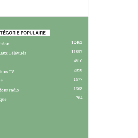
TÉGORIE POPULAIRE
12462
ision
11897
aux Télévisés
4810
2898
ions TV
1677
té
1368
ions radio
784
ique