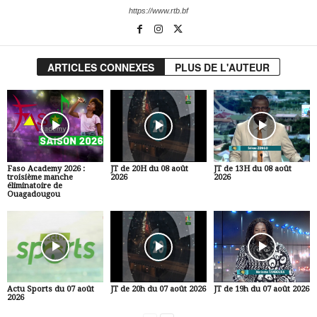
https://www.rtb.bf
ARTICLES CONNEXES
PLUS DE L'AUTEUR
Faso Academy 2026 :
JT de 20H du 08 août
JT de 13H du 08 août
troisième manche
2026
2026
éliminatoire de
Ouagadougou
Actu Sports du 07 août
JT de 20h du 07 août 2026
JT de 19h du 07 août 2026
2026