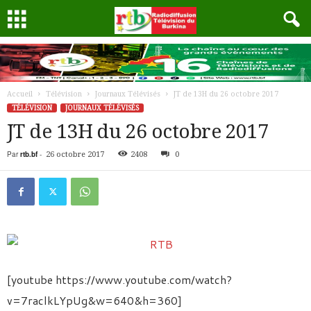
Accueil
Télévision
Journaux Télévisés
JT de 13H du 26 octobre 2017
TÉLÉVISION
JOURNAUX TÉLÉVISÉS
JT de 13H du 26 octobre 2017
Par
rtb.bf
-
26 octobre 2017
2408
0
[youtube https://www.youtube.com/watch?
v=7raclkLYpUg&w=640&h=360]