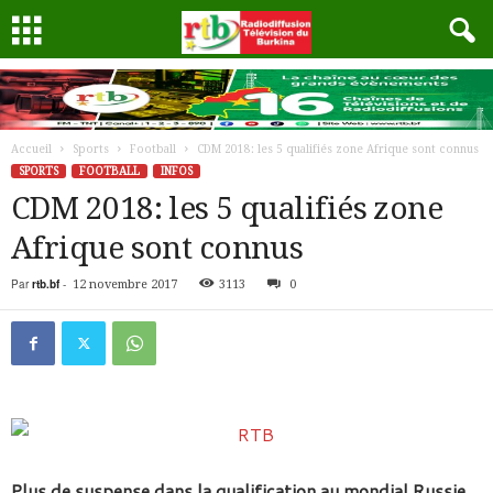
Accueil
Sports
Football
CDM 2018: les 5 qualifiés zone Afrique sont connus
SPORTS
FOOTBALL
INFOS
CDM 2018: les 5 qualifiés zone
Afrique sont connus
Par
rtb.bf
-
12 novembre 2017
3113
0
Plus de suspense dans la qualification au mondial Russie