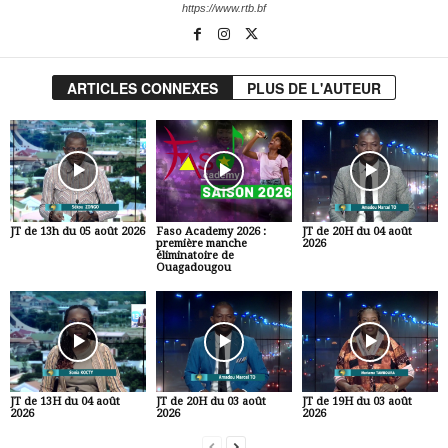
https://www.rtb.bf
ARTICLES CONNEXES
PLUS DE L'AUTEUR
JT de 13h du 05 août 2026
Faso Academy 2026 :
JT de 20H du 04 août
première manche
2026
éliminatoire de
Ouagadougou
JT de 13H du 04 août
JT de 20H du 03 août
JT de 19H du 03 août
2026
2026
2026