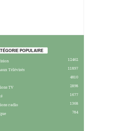
TÉGORIE POPULAIRE
12462
ision
11897
aux Télévisés
4810
2898
ions TV
1677
té
1368
ions radio
784
ique