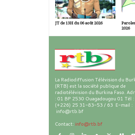
JT de 13H du 06 août 2026
Paroles
2026
La Radiodiffusion Télévision du Bur
(RTB) est la société publique de
radiotélévision du Burkina Faso. Ad
: 01 BP 2530 Ouagadougou 01 Tél :
(+226) 25 31-83-53 / 63 E-mail :
info@rtb.bf
Contact:
info@rtb.bf