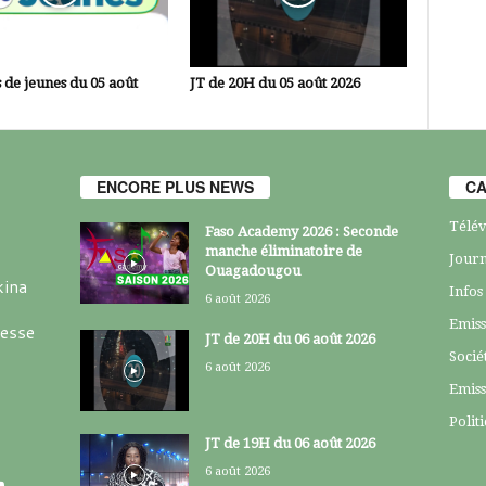
 de jeunes du 05 août
JT de 20H du 05 août 2026
ENCORE PLUS NEWS
CA
Télév
Faso Academy 2026 : Seconde
manche éliminatoire de
Journ
Ouagadougou
kina
Infos
6 août 2026
Emiss
resse
JT de 20H du 06 août 2026
Socié
6 août 2026
Emiss
Polit
JT de 19H du 06 août 2026
6 août 2026