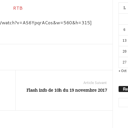
L
com/watch?v=AS6YpqrACos&w=560&h=315]
6
13
20
27
« Oct
Article Suivant
Re
Flash info de 10h du 19 novembre 2017