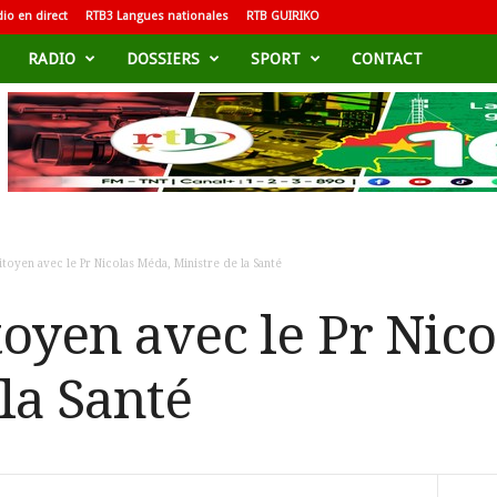
io en direct
RTB3 Langues nationales
RTB GUIRIKO
RADIO
DOSSIERS
SPORT
CONTACT
itoyen avec le Pr Nicolas Méda, Ministre de la Santé
toyen avec le Pr Nic
la Santé