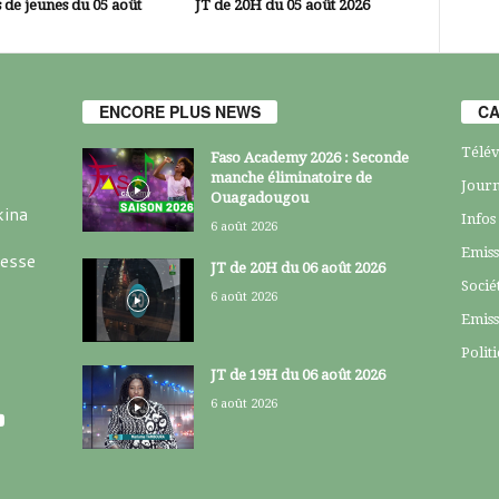
 de jeunes du 05 août
JT de 20H du 05 août 2026
ENCORE PLUS NEWS
CA
Télév
Faso Academy 2026 : Seconde
manche éliminatoire de
Journ
Ouagadougou
kina
Infos
6 août 2026
Emiss
resse
JT de 20H du 06 août 2026
Socié
6 août 2026
Emiss
Polit
JT de 19H du 06 août 2026
6 août 2026