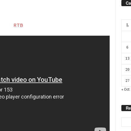
Ca
L
6
13
20
27
« Oct
Re