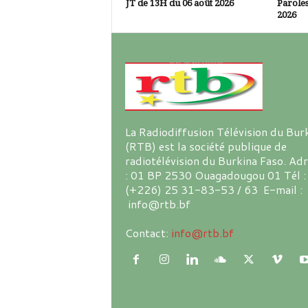
JT de 13H du 06 août 2026
Paroles
2026
La Radiodiffusion Télévision du Bur
(RTB) est la société publique de
radiotélévision du Burkina Faso. Ad
: 01 BP 2530 Ouagadougou 01 Tél :
(+226) 25 31-83-53 / 63 E-mail :
info@rtb.bf
Contact:
info@rtb.bf