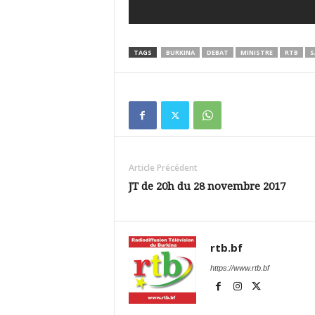
TAGS
BURKINA
DEBAT
MINISTRE
RTB
S
Article Précédent
JT de 20h du 28 novembre 2017
rtb.bf
https://www.rtb.bf