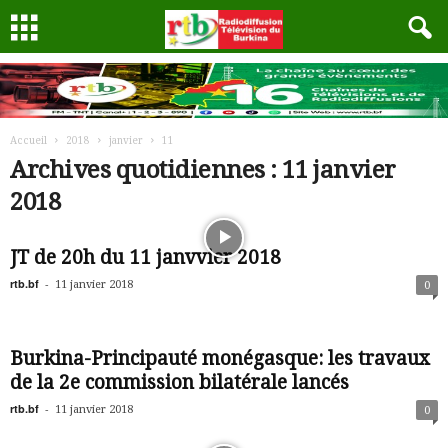
Accueil
2018
janvier
11
Archives quotidiennes : 11 janvier
2018
JT de 20h du 11 janvvier 2018
rtb.bf
-
11 janvier 2018
0
Burkina-Principauté monégasque: les travaux
de la 2e commission bilatérale lancés
rtb.bf
-
11 janvier 2018
0