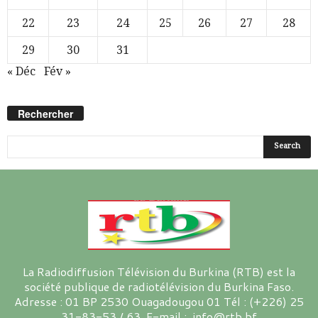
22
23
24
25
26
27
28
29
30
31
« Déc
Fév »
Rechercher
La Radiodiffusion Télévision du Burkina (RTB) est la
société publique de radiotélévision du Burkina Faso.
Adresse : 01 BP 2530 Ouagadougou 01 Tél : (+226) 25
31-83-53 / 63 E-mail : info@rtb.bf