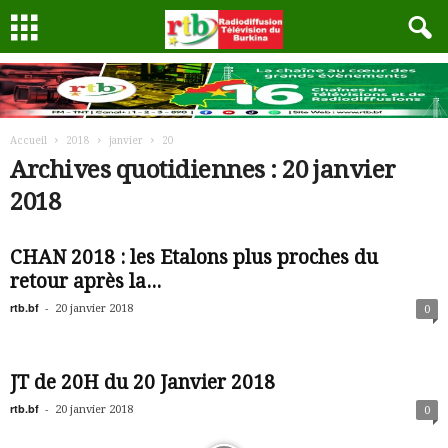
Accueil
2018
janvier
20
Archives quotidiennes : 20 janvier
2018
CHAN 2018 : les Etalons plus proches du
retour après la...
rtb.bf
-
20 janvier 2018
0
JT de 20H du 20 Janvier 2018
rtb.bf
-
20 janvier 2018
0